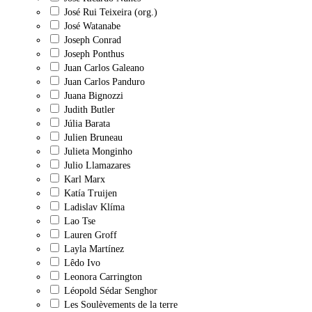
José Rui Teixeira (org.)
José Watanabe
Joseph Conrad
Joseph Ponthus
Juan Carlos Galeano
Juan Carlos Panduro
Juana Bignozzi
Judith Butler
Júlia Barata
Julien Bruneau
Julieta Monginho
Julio Llamazares
Karl Marx
Katía Truijen
Ladislav Klíma
Lao Tse
Lauren Groff
Layla Martínez
Lêdo Ivo
Leonora Carrington
Léopold Sédar Senghor
Les Soulèvements de la terre