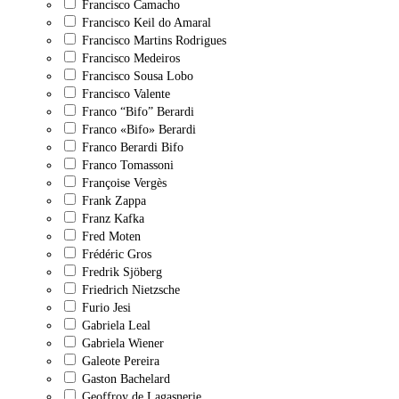
Francisco Camacho
Francisco Keil do Amaral
Francisco Martins Rodrigues
Francisco Medeiros
Francisco Sousa Lobo
Francisco Valente
Franco “Bifo” Berardi
Franco «Bifo» Berardi
Franco Berardi Bifo
Franco Tomassoni
Françoise Vergès
Frank Zappa
Franz Kafka
Fred Moten
Frédéric Gros
Fredrik Sjöberg
Friedrich Nietzsche
Furio Jesi
Gabriela Leal
Gabriela Wiener
Galeote Pereira
Gaston Bachelard
Geoffroy de Lagasnerie