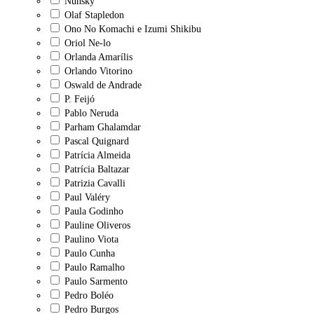
Nunsky
Olaf Stapledon
Ono No Komachi e Izumi Shikibu
Oriol Ne-lo
Orlanda Amarílis
Orlando Vitorino
Oswald de Andrade
P. Feijó
Pablo Neruda
Parham Ghalamdar
Pascal Quignard
Patrícia Almeida
Patrícia Baltazar
Patrizia Cavalli
Paul Valéry
Paula Godinho
Pauline Oliveros
Paulino Viota
Paulo Cunha
Paulo Ramalho
Paulo Sarmento
Pedro Boléo
Pedro Burgos