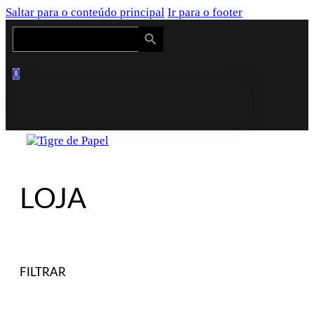
Saltar para o conteúdo principal
Ir para o footer
Search Button
Search
for:
0
LOJA
FILTRAR