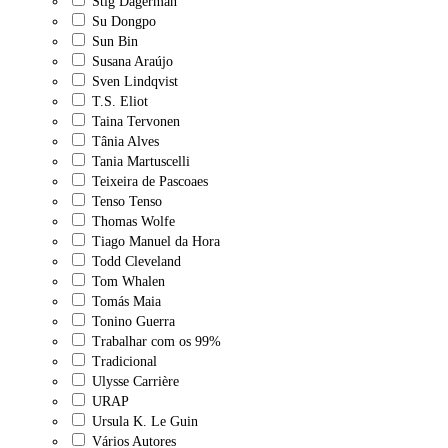
Stig Dagerman
Su Dongpo
Sun Bin
Susana Araújo
Sven Lindqvist
T.S. Eliot
Taina Tervonen
Tânia Alves
Tania Martuscelli
Teixeira de Pascoaes
Tenso Tenso
Thomas Wolfe
Tiago Manuel da Hora
Todd Cleveland
Tom Whalen
Tomás Maia
Tonino Guerra
Trabalhar com os 99%
Tradicional
Ulysse Carrière
URAP
Ursula K. Le Guin
Vários Autores