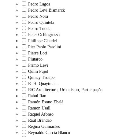
Pedro Lagoa
Pedro Levi Bismarck
Pedro Nora
Pedro Quintela
Pedro Tudela
Peter Ochiogrosso
Philippe Claudel
Pier Paolo Pasolini
Pierre Loti
Plutarco
Primo Levi
Quim Pujol
Quincy Troupe
R. H. Quaytman
R/C Arquitectura, Urbanismo, Participação
Rahul Rao
Ramón Esono Ebalé
Ramon Usall
Raquel Afonso
Raul Brandão
Regina Guimarães
Reynaldo García Blanco