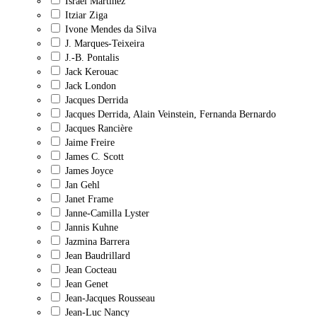
Israel Martínez
Itziar Ziga
Ivone Mendes da Silva
J. Marques-Teixeira
J.-B. Pontalis
Jack Kerouac
Jack London
Jacques Derrida
Jacques Derrida, Alain Veinstein, Fernanda Bernardo
Jacques Rancière
Jaime Freire
James C. Scott
James Joyce
Jan Gehl
Janet Frame
Janne-Camilla Lyster
Jannis Kuhne
Jazmina Barrera
Jean Baudrillard
Jean Cocteau
Jean Genet
Jean-Jacques Rousseau
Jean-Luc Nancy