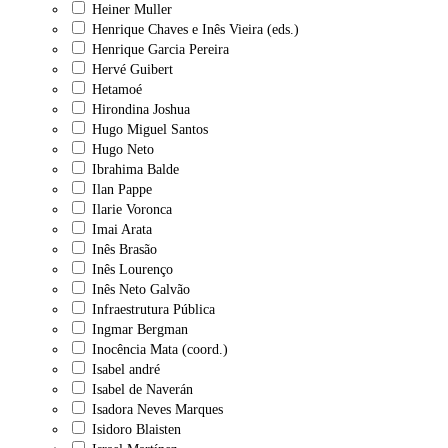
Heiner Muller
Henrique Chaves e Inês Vieira (eds.)
Henrique Garcia Pereira
Hervé Guibert
Hetamoé
Hirondina Joshua
Hugo Miguel Santos
Hugo Neto
Ibrahima Balde
Ilan Pappe
Ilarie Voronca
Imai Arata
Inês Brasão
Inês Lourenço
Inês Neto Galvão
Infraestrutura Pública
Ingmar Bergman
Inocência Mata (coord.)
Isabel andré
Isabel de Naverán
Isadora Neves Marques
Isidoro Blaisten