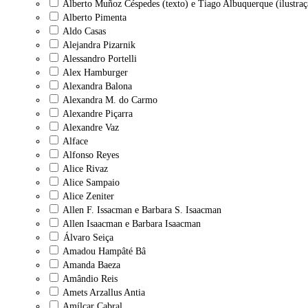
Alberto Muñoz Céspedes (texto) e Tiago Albuquerque (ilustraç
Alberto Pimenta
Aldo Casas
Alejandra Pizarnik
Alessandro Portelli
Alex Hamburger
Alexandra Balona
Alexandra M. do Carmo
Alexandre Piçarra
Alexandre Vaz
Alface
Alfonso Reyes
Alice Rivaz
Alice Sampaio
Alice Zeniter
Allen F. Issacman e Barbara S. Isaacman
Allen Isaacman e Barbara Isaacman
Álvaro Seiça
Amadou Hampâté Bâ
Amanda Baeza
Amândio Reis
Amets Arzallus Antia
Amílcar Cabral