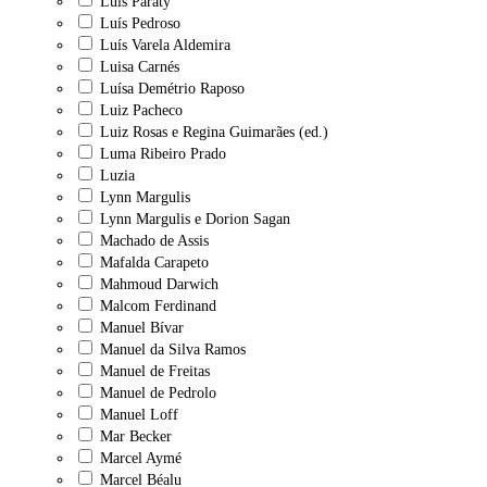
Luís Paraty
Luís Pedroso
Luís Varela Aldemira
Luisa Carnés
Luísa Demétrio Raposo
Luiz Pacheco
Luiz Rosas e Regina Guimarães (ed.)
Luma Ribeiro Prado
Luzia
Lynn Margulis
Lynn Margulis e Dorion Sagan
Machado de Assis
Mafalda Carapeto
Mahmoud Darwich
Malcom Ferdinand
Manuel Bívar
Manuel da Silva Ramos
Manuel de Freitas
Manuel de Pedrolo
Manuel Loff
Mar Becker
Marcel Aymé
Marcel Béalu