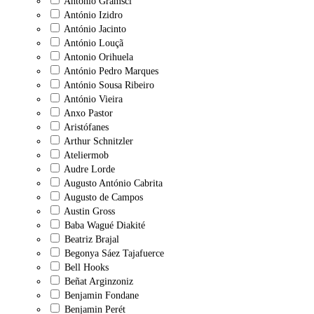
Antonio Gramsci
António Izidro
António Jacinto
António Louçã
Antonio Orihuela
António Pedro Marques
António Sousa Ribeiro
António Vieira
Anxo Pastor
Aristófanes
Arthur Schnitzler
Ateliermob
Audre Lorde
Augusto António Cabrita
Augusto de Campos
Austin Gross
Baba Wagué Diakité
Beatriz Brajal
Begonya Sáez Tajafuerce
Bell Hooks
Beñat Arginzoniz
Benjamin Fondane
Benjamin Perét