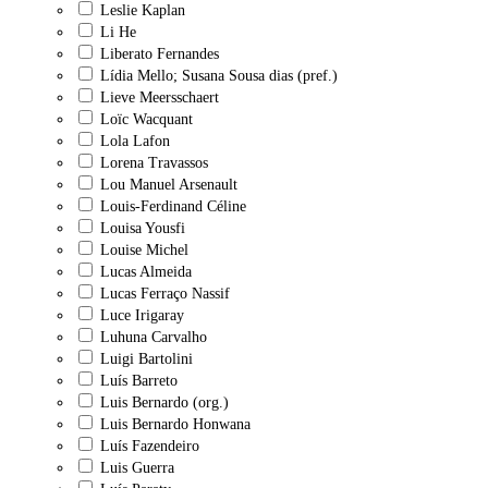
Leslie Kaplan
Li He
Liberato Fernandes
Lídia Mello; Susana Sousa dias (pref.)
Lieve Meersschaert
Loïc Wacquant
Lola Lafon
Lorena Travassos
Lou Manuel Arsenault
Louis-Ferdinand Céline
Louisa Yousfi
Louise Michel
Lucas Almeida
Lucas Ferraço Nassif
Luce Irigaray
Luhuna Carvalho
Luigi Bartolini
Luís Barreto
Luis Bernardo (org.)
Luis Bernardo Honwana
Luís Fazendeiro
Luis Guerra