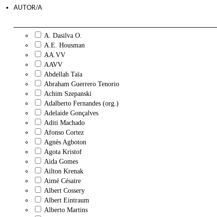
AUTOR/A
A. Dasilva O.
A.E. Housman
AA.VV
AAVV
Abdellah Taïa
Abraham Guerrero Tenorio
Achim Szepanski
Adalberto Fernandes (org.)
Adelaide Gonçalves
Aditi Machado
Afonso Cortez
Agnès Agboton
Agota Kristof
Aida Gomes
Ailton Krenak
Aimé Césaire
Albert Cossery
Albert Eintraum
Alberto Martins