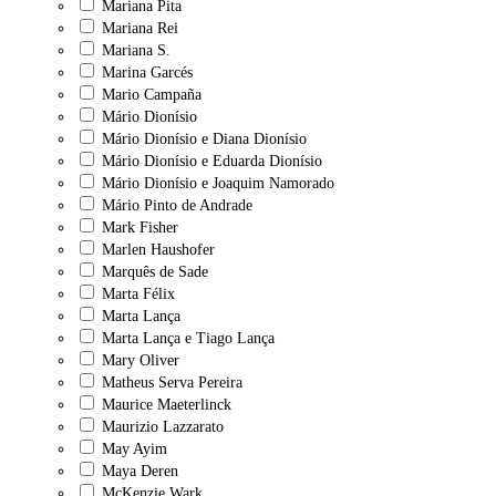
Mariana Pita
Mariana Rei
Mariana S.
Marina Garcés
Mario Campaña
Mário Dionísio
Mário Dionísio e Diana Dionísio
Mário Dionísio e Eduarda Dionísio
Mário Dionísio e Joaquim Namorado
Mário Pinto de Andrade
Mark Fisher
Marlen Haushofer
Marquês de Sade
Marta Félix
Marta Lança
Marta Lança e Tiago Lança
Mary Oliver
Matheus Serva Pereira
Maurice Maeterlinck
Maurizio Lazzarato
May Ayim
Maya Deren
McKenzie Wark