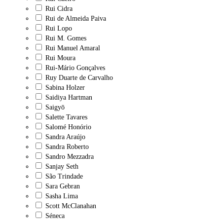
Rui Cidra
Rui de Almeida Paiva
Rui Lopo
Rui M. Gomes
Rui Manuel Amaral
Rui Moura
Rui-Mário Gonçalves
Ruy Duarte de Carvalho
Sabina Holzer
Saidiya Hartman
Saigyō
Salette Tavares
Salomé Honório
Sandra Araújo
Sandra Roberto
Sandro Mezzadra
Sanjay Seth
São Trindade
Sara Gebran
Sasha Lima
Scott McClanahan
Séneca