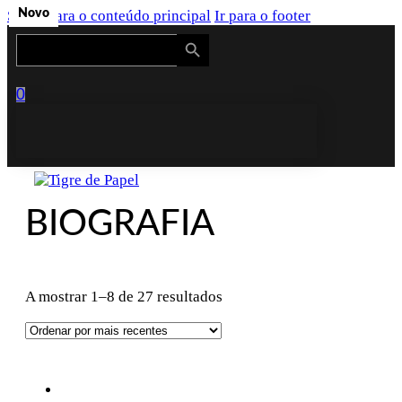
Saltar para o conteúdo principal
Novo
Novo
Novo
Novo
Novo
Novo
Novo
Novo
Ir para o footer
Search Button
Search
for:
0
BIOGRAFIA
Ordenado
A mostrar 1–8 de 27 resultados
por
mais
recentes