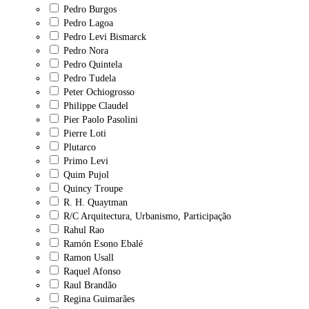
Pedro Burgos
Pedro Lagoa
Pedro Levi Bismarck
Pedro Nora
Pedro Quintela
Pedro Tudela
Peter Ochiogrosso
Philippe Claudel
Pier Paolo Pasolini
Pierre Loti
Plutarco
Primo Levi
Quim Pujol
Quincy Troupe
R. H. Quaytman
R/C Arquitectura, Urbanismo, Participação
Rahul Rao
Ramón Esono Ebalé
Ramon Usall
Raquel Afonso
Raul Brandão
Regina Guimarães