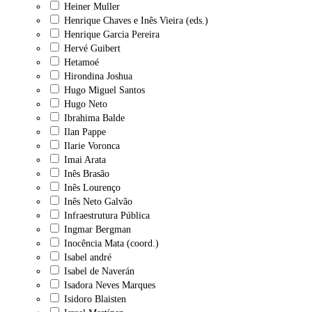
Heiner Muller
Henrique Chaves e Inês Vieira (eds.)
Henrique Garcia Pereira
Hervé Guibert
Hetamoé
Hirondina Joshua
Hugo Miguel Santos
Hugo Neto
Ibrahima Balde
Ilan Pappe
Ilarie Voronca
Imai Arata
Inês Brasão
Inês Lourenço
Inês Neto Galvão
Infraestrutura Pública
Ingmar Bergman
Inocência Mata (coord.)
Isabel andré
Isabel de Naverán
Isadora Neves Marques
Isidoro Blaisten