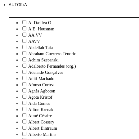
AUTOR/A
A. Dasilva O.
A.E. Housman
AA.VV
AAVV
Abdellah Taïa
Abraham Guerrero Tenorio
Achim Szepanski
Adalberto Fernandes (org.)
Adelaide Gonçalves
Aditi Machado
Afonso Cortez
Agnès Agboton
Agota Kristof
Aida Gomes
Ailton Krenak
Aimé Césaire
Albert Cossery
Albert Eintraum
Alberto Martins