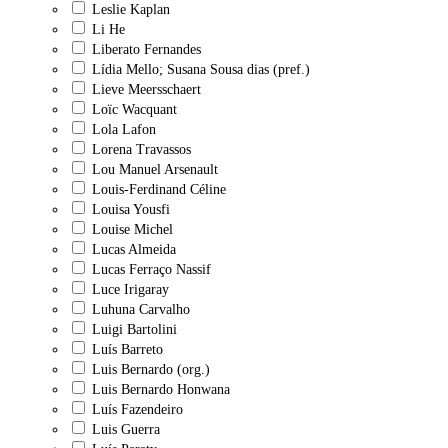
Leslie Kaplan
Li He
Liberato Fernandes
Lídia Mello; Susana Sousa dias (pref.)
Lieve Meersschaert
Loïc Wacquant
Lola Lafon
Lorena Travassos
Lou Manuel Arsenault
Louis-Ferdinand Céline
Louisa Yousfi
Louise Michel
Lucas Almeida
Lucas Ferraço Nassif
Luce Irigaray
Luhuna Carvalho
Luigi Bartolini
Luís Barreto
Luis Bernardo (org.)
Luis Bernardo Honwana
Luís Fazendeiro
Luis Guerra