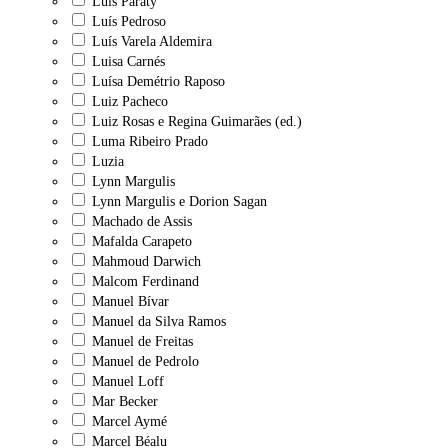
Luís Paraty
Luís Pedroso
Luís Varela Aldemira
Luisa Carnés
Luísa Demétrio Raposo
Luiz Pacheco
Luiz Rosas e Regina Guimarães (ed.)
Luma Ribeiro Prado
Luzia
Lynn Margulis
Lynn Margulis e Dorion Sagan
Machado de Assis
Mafalda Carapeto
Mahmoud Darwich
Malcom Ferdinand
Manuel Bívar
Manuel da Silva Ramos
Manuel de Freitas
Manuel de Pedrolo
Manuel Loff
Mar Becker
Marcel Aymé
Marcel Béalu