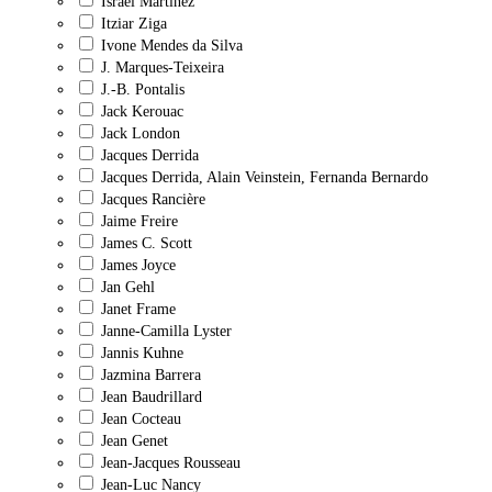
Israel Martínez
Itziar Ziga
Ivone Mendes da Silva
J. Marques-Teixeira
J.-B. Pontalis
Jack Kerouac
Jack London
Jacques Derrida
Jacques Derrida, Alain Veinstein, Fernanda Bernardo
Jacques Rancière
Jaime Freire
James C. Scott
James Joyce
Jan Gehl
Janet Frame
Janne-Camilla Lyster
Jannis Kuhne
Jazmina Barrera
Jean Baudrillard
Jean Cocteau
Jean Genet
Jean-Jacques Rousseau
Jean-Luc Nancy