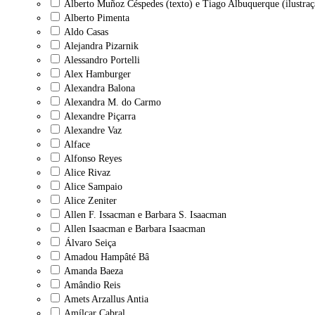
Alberto Muñoz Céspedes (texto) e Tiago Albuquerque (ilustraç
Alberto Pimenta
Aldo Casas
Alejandra Pizarnik
Alessandro Portelli
Alex Hamburger
Alexandra Balona
Alexandra M. do Carmo
Alexandre Piçarra
Alexandre Vaz
Alface
Alfonso Reyes
Alice Rivaz
Alice Sampaio
Alice Zeniter
Allen F. Issacman e Barbara S. Isaacman
Allen Isaacman e Barbara Isaacman
Álvaro Seiça
Amadou Hampâté Bâ
Amanda Baeza
Amândio Reis
Amets Arzallus Antia
Amílcar Cabral