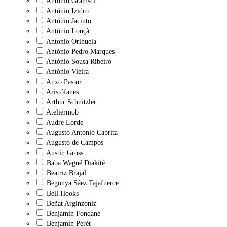
Antonio Gramsci
António Izidro
António Jacinto
António Louçã
Antonio Orihuela
António Pedro Marques
António Sousa Ribeiro
António Vieira
Anxo Pastor
Aristófanes
Arthur Schnitzler
Ateliermob
Audre Lorde
Augusto António Cabrita
Augusto de Campos
Austin Gross
Baba Wagué Diakité
Beatriz Brajal
Begonya Sáez Tajafuerce
Bell Hooks
Beñat Arginzoniz
Benjamin Fondane
Benjamin Perét