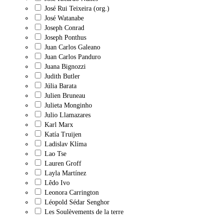
José Rui Teixeira (org.)
José Watanabe
Joseph Conrad
Joseph Ponthus
Juan Carlos Galeano
Juan Carlos Panduro
Juana Bignozzi
Judith Butler
Júlia Barata
Julien Bruneau
Julieta Monginho
Julio Llamazares
Karl Marx
Katía Truijen
Ladislav Klíma
Lao Tse
Lauren Groff
Layla Martínez
Lêdo Ivo
Leonora Carrington
Léopold Sédar Senghor
Les Soulèvements de la terre