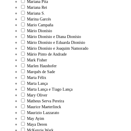
Mariana Pita
Mariana Rei
Mariana S.
Marina Garcés
Mario Campaña
Mário Dionísio
Mário Dionísio e Diana Dionísio
Mário Dionísio e Eduarda Dionísio
Mário Dionísio e Joaquim Namorado
Mário Pinto de Andrade
Mark Fisher
Marlen Haushofer
Marquês de Sade
Marta Félix
Marta Lança
Marta Lança e Tiago Lança
Mary Oliver
Matheus Serva Pereira
Maurice Maeterlinck
Maurizio Lazzarato
May Ayim
Maya Deren
McKenzie Wark