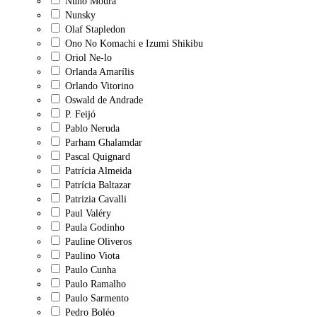
Nuno Moura
Nunsky
Olaf Stapledon
Ono No Komachi e Izumi Shikibu
Oriol Ne-lo
Orlanda Amarílis
Orlando Vitorino
Oswald de Andrade
P. Feijó
Pablo Neruda
Parham Ghalamdar
Pascal Quignard
Patrícia Almeida
Patrícia Baltazar
Patrizia Cavalli
Paul Valéry
Paula Godinho
Pauline Oliveros
Paulino Viota
Paulo Cunha
Paulo Ramalho
Paulo Sarmento
Pedro Boléo