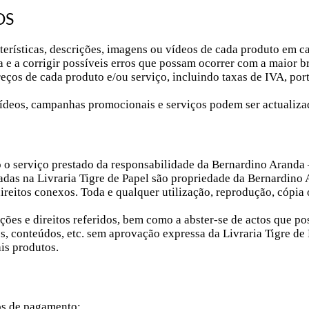
OS
acterísticas, descrições, imagens ou vídeos de cada produto em 
a e a corrigir possíveis erros que possam ocorrer com a maior b
preços de cada produto e/ou serviço, incluindo taxas de IVA, p
ídeos, campanhas promocionais e serviços podem ser actualizad
do o serviço prestado da responsabilidade da Bernardino Aranda 
adas na Livraria Tigre de Papel são propriedade da Bernardino 
ireitos conexos. Toda e qualquer utilização, reprodução, cópia o
es e direitos referidos, bem como a abster-se de actos que possa
os, conteúdos, etc. sem aprovação expressa da Livraria Tigre de
ais produtos.
dos de pagamento: