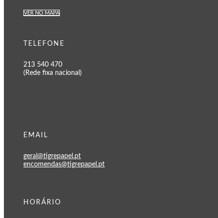
VER NO MAPA
TELEFONE
213 540 470
(Rede fixa nacional)
EMAIL
geral@tigrepapel.pt
encomendas@tigrepapel.pt
HORÁRIO