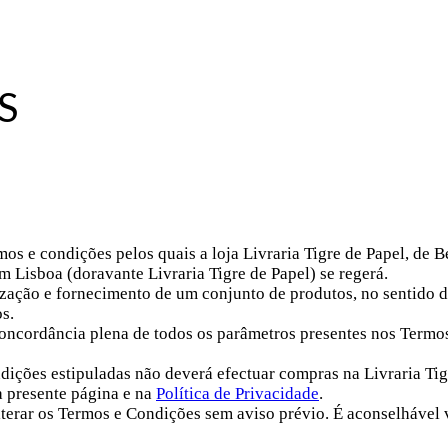
S
mos e condições pelos quais a loja Livraria Tigre de Papel, de 
 Lisboa (doravante Livraria Tigre de Papel) se regerá.
ização e fornecimento de um conjunto de produtos, no sentido de 
s.
e concordância plena de todos os parâmetros presentes nos Term
dições estipuladas não deverá efectuar compras na Livraria Tigr
a presente página e na
Política de Privacidade
.
e alterar os Termos e Condições sem aviso prévio. É aconselháve