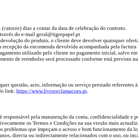
4 (catorze) dias a contar da data de celebração do contrato.
 através do e-mail geral@tigrepapel.pt
a devolução do produto, o cliente deve devolver quaisquer ofer
 a recepção da encomenda devolvida acompanhada pela factura
amento utilizado pelo cliente no pagamento inicial, salvo em 
ento de reembolso será processado conforme está previsto na l
quer questão, acto, informação ou serviço prestado referentes à
lo link:
https://www.livroreclamacoes.pt
.
e é responsável pela manutenção da conta, confidencialidade e po
quivocamente os Termos e Condições na sua versão mais actualiz
tros problemas que impeçam o acesso e bom funcionamento da loj
danos, directa ou indirectamente relacionados com o uso, ou in