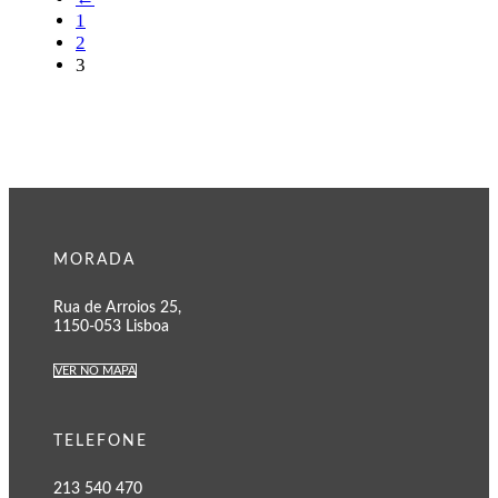
1
2
3
MORADA
Rua de Arroios 25,
1150-053 Lisboa
VER NO MAPA
TELEFONE
213 540 470