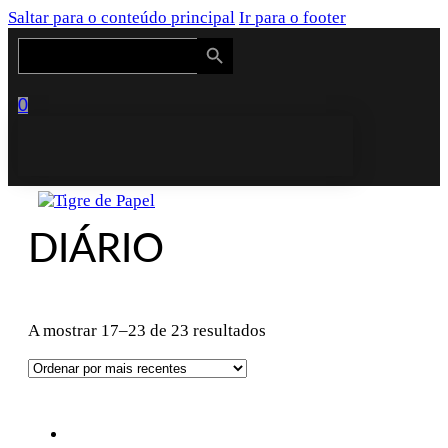
Saltar para o conteúdo principal
Ir para o footer
Search Button
Search
for:
0
DIÁRIO
Ordenado
A mostrar 17–23 de 23 resultados
por
mais
recentes