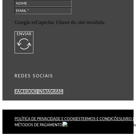
Google reCaptcha: Chave do site inválida.
ENVIAR
REDES SOCIAIS
FACEBOOK
INSTAGRAM
POLÍTICA DE PRIVACIDADE E COOKIES
TERMOS E CONDIÇÕES
LIVRO 
MÉTODOS DE PAGAMENTO