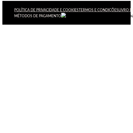
POLÍTICA DE PRIVACIDADE E COOKIES
TERMOS E CONDIÇÕES
LIVRO 
MÉTODOS DE PAGAMENTO