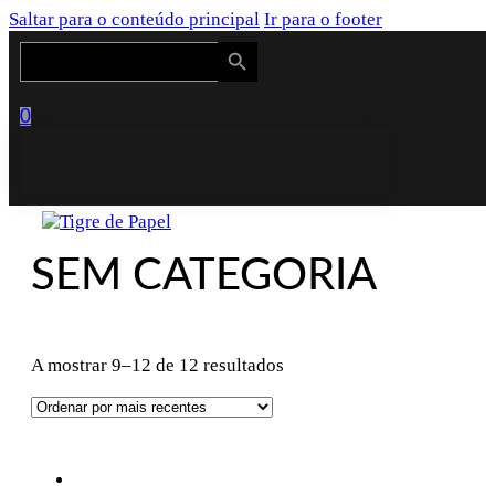
Saltar para o conteúdo principal
Ir para o footer
Search Button
Search
for:
0
SEM CATEGORIA
Ordenado
A mostrar 9–12 de 12 resultados
por
mais
recentes