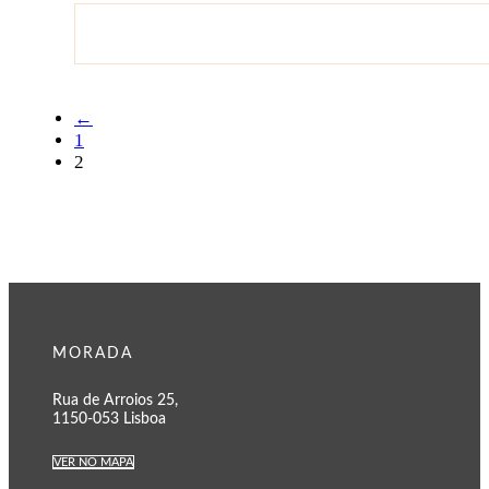
←
1
2
MORADA
Rua de Arroios 25,
1150-053 Lisboa
VER NO MAPA