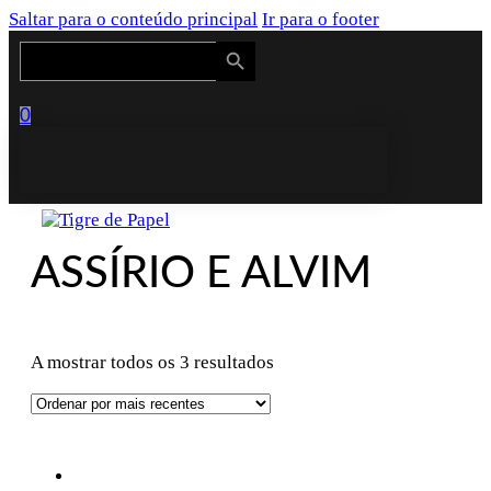
Saltar para o conteúdo principal
Ir para o footer
Search Button
Search
for:
0
ASSÍRIO E ALVIM
Ordenado
A mostrar todos os 3 resultados
por
mais
recentes