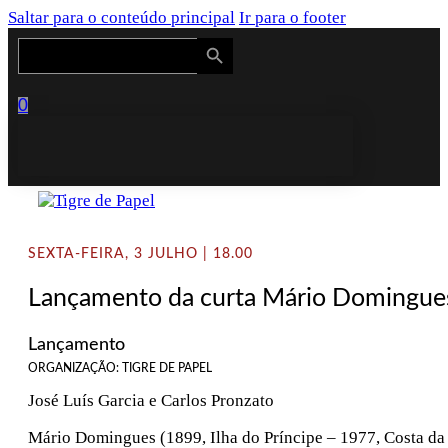
Saltar para o conteúdo principal
Ir para o footer
Search Button
Search
for:
0
SEXTA-FEIRA, 3 JULHO | 18.00
Lançamento da curta Mário Domingues,
Lançamento
ORGANIZAÇÃO: TIGRE DE PAPEL
José Luís Garcia e Carlos Pronzato
Mário Domingues (1899, Ilha do Príncipe – 1977, Costa da C