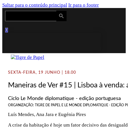
Saltar para o conteúdo principal
Ir para o footer
Search Button
Search
for:
0
SEXTA-FEIRA, 19 JUNHO | 18.00
Maneiras de Ver #15 | Lisboa à venda: 
Ciclo Le Monde diplomatique - edição portuguesa
ORGANIZAÇÃO: TIGRE DE PAPEL E LE MONDE DIPLOMATIQUE - EDIÇÃO
Luís Mendes, Ana Jara e Eugénia Pires
A crise da habitação é hoje um fator decisivo das desigual