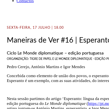
Contactos
SEXTA-FEIRA, 17 JULHO | 18.00
Maneiras de Ver #16 | Esperant
Ciclo Le Monde diplomatique – edição portuguesa
ORGANIZAÇÃO: TIGRE DE PAPEL E LE MONDE DIPLOMATIQUE - EDIÇÃO
Pedro Cerejo, António Martins e Igor Mendes
Concebida como elemento de união dos povos, o esperanto c
Esperanto é um exemplo, com as suas atividades, do interess
Nesta sessão partimos do artigo ‘Esperanto: língua da esp
edição portuguesa do
Le Monde diplomatique
(
https://pt.
artigo juntam-se António Martins, esperantista, e Igor Me