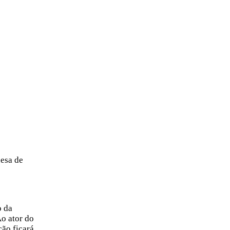
uesa de
o da
Ao ator do
ão ficará