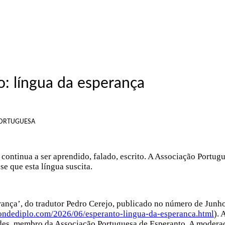
o: língua da esperança
 PORTUGUESA
ontinua a ser aprendido, falado, escrito. A Associação Portug
e que esta língua suscita.
erança’, do tradutor Pedro Cerejo, publicado no número de Junh
mondediplo.com/2026/06/esperanto-lingua-da-esperanca.html
). 
ndes, membro da Associação Portuguesa de Esperanto. A moderaç