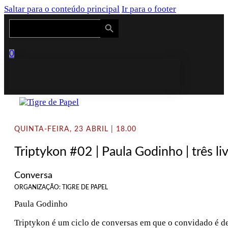
Saltar para o conteúdo principal
Ir para o footer
Search Button
Search
for:
0
QUINTA-FEIRA, 23 ABRIL | 18.00
Triptykon #02 | Paula Godinho | três li
Conversa
ORGANIZAÇÃO: TIGRE DE PAPEL
Paula Godinho
Triptykon é um ciclo de conversas em que o convidado é de