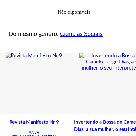
Mundo
Não diponíveis
Do mesmo género:
Ciências Sociais
Revista Manifesto Nr 9
Invertendo a Bossa do Camel
Dias, a sua mulher, o seu int
AA.VV