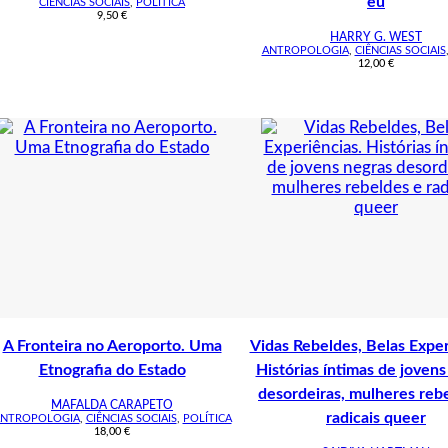
eu
CIÊNCIAS SOCIAIS
,
POLÍTICA
9,50
€
HARRY G. WEST
ANTROPOLOGIA
,
CIÊNCIAS SOCIAIS
12,00
€
A Fronteira no Aeroporto. Uma
Vidas Rebeldes, Belas Exper
Etnografia do Estado
Histórias íntimas de jovens
desordeiras, mulheres reb
MAFALDA CARAPETO
radicais queer
NTROPOLOGIA
,
CIÊNCIAS SOCIAIS
,
POLÍTICA
18,00
€