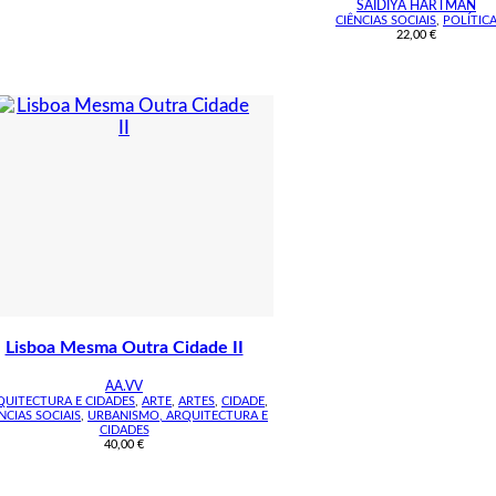
SAIDIYA HARTMAN
CIÊNCIAS SOCIAIS
,
POLÍTIC
22,00
€
Lisboa Mesma Outra Cidade II
AA.VV
QUITECTURA E CIDADES
,
ARTE
,
ARTES
,
CIDADE
,
NCIAS SOCIAIS
,
URBANISMO, ARQUITECTURA E
CIDADES
40,00
€