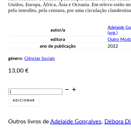
Unidos, Europa, África, Ásia e Oceania. Em relevo estão mo
pelo interdito, pela censura, por uma circulação clandestina
Adelaide Go
autor/a
(org.)
editora
Outro Mod
ano de publicação
2022
género:
Ciências Sociais
13,00
€
Quantidade
de
Paulo
ADICIONAR
Freire,
Centenário:
um
Outros livros de
Adelaide Gonçalves
,
Débora Di
Educador
do