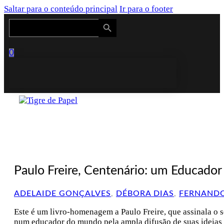
Saltar para o conteúdo principal
Ir para o footer
Search Button
Search
for:
0
Paulo Freire, Centenário: um Educado
ADELAIDE GONÇALVES
,
DÉBORA DIAS
,
FERNANDO
Este é um livro-homenagem a Paulo Freire, que assinala o se
num educador do mundo pela ampla difusão de suas ideias f