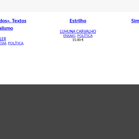
dos». Textos
Estrilho
Sim
alismo
LUHUNA CARVALHO
ENSAIO
,
POLÍTICA
LER
15,00
€
ESIA
,
POLÍTICA
,