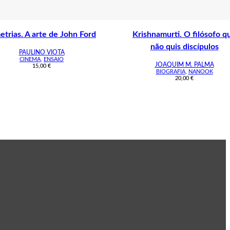
etrias. A arte de John Ford
Krishnamurti. O filósofo q
não quis discípulos
PAULINO VIOTA
CINEMA
,
ENSAIO
JOAQUIM M. PALMA
15,00
€
BIOGRAFIA
,
NANOOK
20,00
€