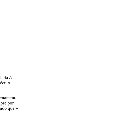
ulada
A
século
plenamente
mpre por
ando que –