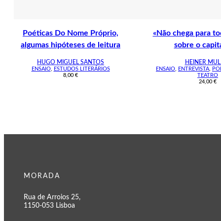
Poéticas Do Nome Próprio,
«Não chega para to
algumas hipóteses de leitura
sobre o capit
HUGO MIGUEL SANTOS
HEINER MUL
ENSAIO
,
ESTUDOS LITERÁRIOS
ENSAIO
,
ENTREVISTA
,
PO
8,00
€
TEATRO
24,00
€
MORADA
Rua de Arroios 25,
1150-053 Lisboa