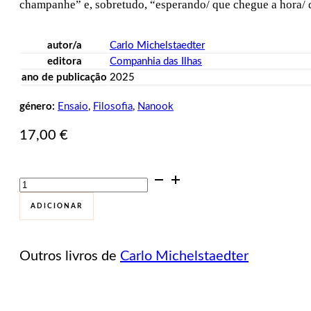
champanhe” e, sobretudo, “esperando/ que chegue a hora/ d
autor/a
Carlo Michelstaedter
editora
Companhia das Ilhas
ano de publicação
2025
género:
Ensaio
,
Filosofia
,
Nanook
17,00
€
Quantidade
de
A
ADICIONAR
Persuasão
e
a
Outros livros de
Carlo Michelstaedter
Retórica