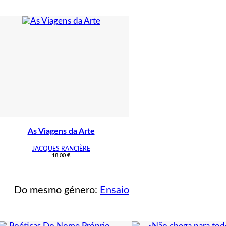
Techékhov
As Viagens da Arte
JACQUES RANCIÈRE
18,00
€
Do mesmo género:
Ensaio