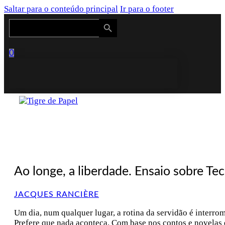
Saltar para o conteúdo principal
Ir para o footer
Search Button
Search
for:
0
Ao longe, a liberdade. Ensaio sobre T
JACQUES RANCIÈRE
Um dia, num qualquer lugar, a rotina da servidão é interrom
Prefere que nada aconteça. Com base nos contos e novelas 