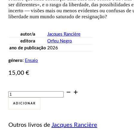
ser diferentes», e o rasgo da liberdade, das possibilidad
incerto — visões mais ou menos evidentes ou confusas de
liberdade num mundo saturado de resignação?
autor/a
Jacques Rancière
editora
Orfeu Negro
ano de publicação
2026
género:
Ensaio
15,00
€
Quantidade
de
Ao
ADICIONAR
longe,
a
liberdade.
Outros livros de
Jacques Rancière
Ensaio
sobre