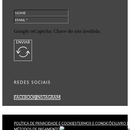
Google reCaptcha: Chave do site inválida.
ENVIAR
REDES SOCIAIS
FACEBOOK
INSTAGRAM
POLÍTICA DE PRIVACIDADE E COOKIES
TERMOS E CONDIÇÕES
LIVRO 
MÉTODOS DE PAGAMENTO