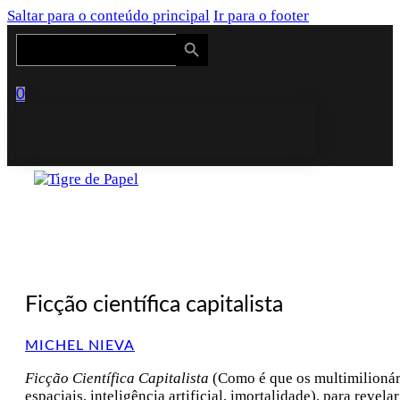
Saltar para o conteúdo principal
Ir para o footer
Search Button
Search
for:
0
Ficção científica capitalista
MICHEL NIEVA
Ficção Científica Capitalista
(Como é que os multimilionári
espaciais, inteligência artificial, imortalidade), para revel