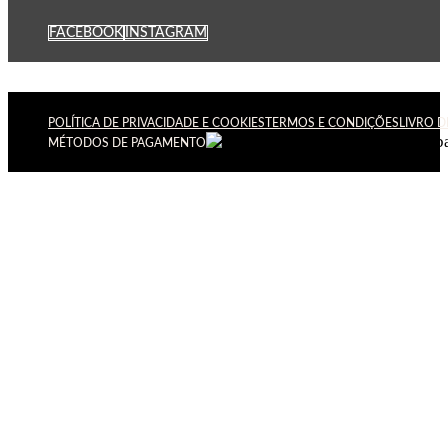
FACEBOOK
INSTAGRAM
POLÍTICA DE PRIVACIDADE E COOKIES
TERMOS E CONDIÇÕES
LIVRO 
MÉTODOS DE PAGAMENTO