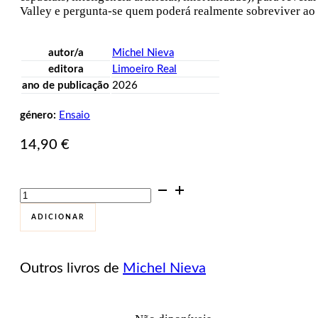
Valley e pergunta-se quem poderá realmente sobreviver ao
autor/a
Michel Nieva
editora
Limoeiro Real
ano de publicação
2026
género:
Ensaio
14,90
€
Quantidade
de
Ficção
ADICIONAR
científica
capitalista
Outros livros de
Michel Nieva