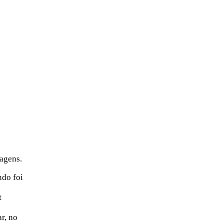
agens.
ndo foi
t
r, no