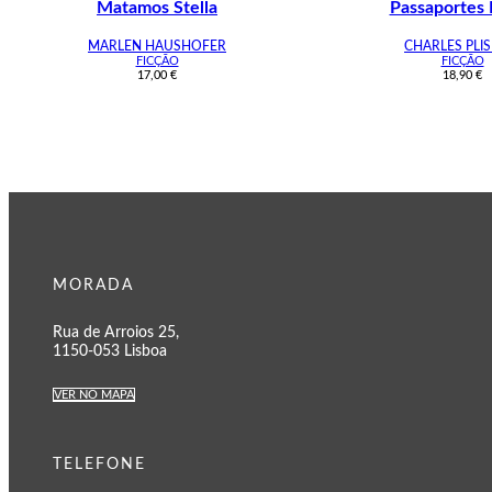
Matamos Stella
Passaportes 
MARLEN HAUSHOFER
CHARLES PLIS
FICÇÃO
FICÇÃO
17,00
€
18,90
€
MORADA
Rua de Arroios 25,
1150-053 Lisboa
VER NO MAPA
TELEFONE