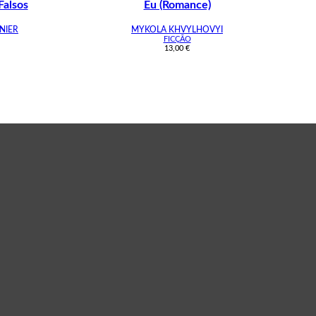
Falsos
Eu (Romance)
NIER
MYKOLA KHVYLHOVYI
FICÇÃO
13,00
€