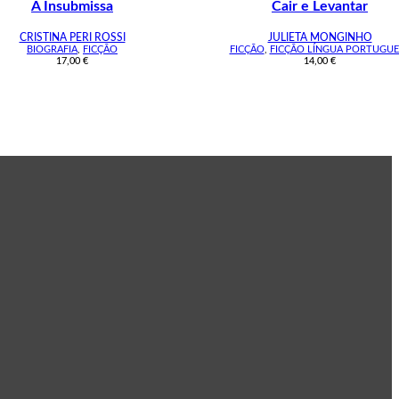
A Insubmissa
Cair e Levantar
CRISTINA PERI ROSSI
JULIETA MONGINHO
BIOGRAFIA
,
FICÇÃO
FICÇÃO
,
FICÇÃO LÍNGUA PORTUGUE
17,00
€
14,00
€