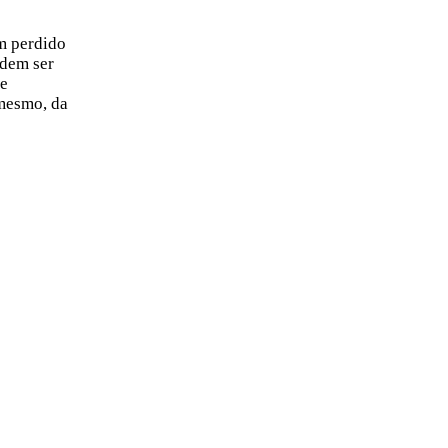
m perdido
odem ser
te
 mesmo, da