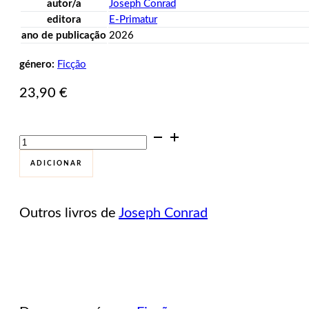
autor/a
Joseph Conrad
editora
E-Primatur
ano de publicação
2026
género:
Ficção
23,90
€
Quantidade
de
A
ADICIONAR
estalagem
das
duas
Outros livros de
Joseph Conrad
bruxas.
Contos
completos
vol.
I