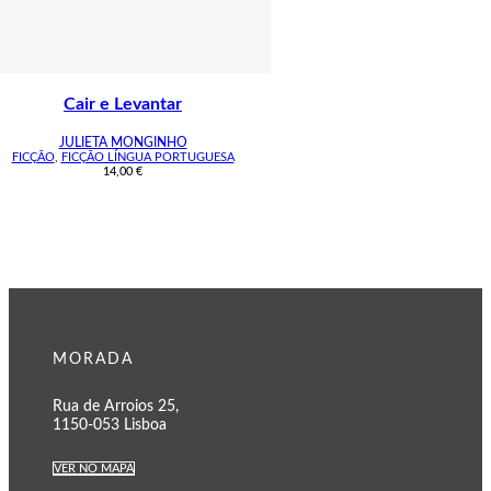
Cair e Levantar
JULIETA MONGINHO
FICÇÃO
,
FICÇÃO LÍNGUA PORTUGUESA
14,00
€
MORADA
Rua de Arroios 25,
1150-053 Lisboa
VER NO MAPA