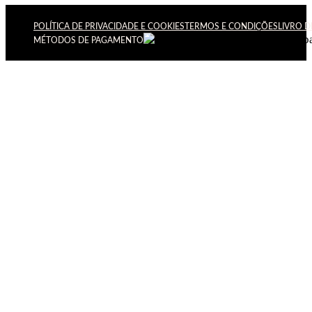
POLÍTICA DE PRIVACIDADE E COOKIES
TERMOS E CONDIÇÕES
LIVRO 
MÉTODOS DE PAGAMENTO