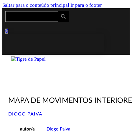
Saltar para o conteúdo principal
Ir para o footer
Search Button
Search
for:
0
MAPA DE MOVIMENTOS INTERIORE
DIOGO PAIVA
autor/a
Diogo Paiva