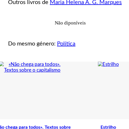
Outros livros de
Maria Helena A. G. Marques
a
Biodiversidade
Agrícola
e
Não diponíveis
a
Pluralidade
Cultural
Do mesmo género:
Política
ão chega para todos». Textos sobre
Estrilho