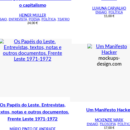
o capitalismo
LUHUNA CARVALHO
ENSAIO
,
POLÍTICA
HEINER MULLER
15,00
€
SAIO
,
ENTREVISTA
,
POESIA
,
POLÍTICA
,
TEATRO
24,00
€
mockups-
design.com
Os Papéis do Leste. Entrevistas,
Um Manifesto Hacke
extos, notas e outros documentos.
Frente Leste 1971-1972
MCKENZIE WARK
ENSAIO
,
FILOSOFIA
,
POLÍTIC
17,00
€
MÁRIO PINTO DE ANDRADE