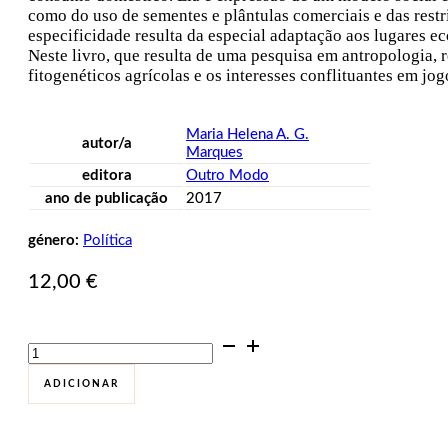
como do uso de sementes e plântulas comerciais e das restri
especificidade resulta da especial adaptação aos lugares ec
Neste livro, que resulta de uma pesquisa em antropologia, 
fitogenéticos agrícolas e os interesses conflituantes em j
Maria Helena A. G.
autor/a
Marques
editora
Outro Modo
ano de publicação
2017
género:
Política
12,00
€
Quantidade
de
Guardar
ADICIONAR
as
Sementes.
Preservar