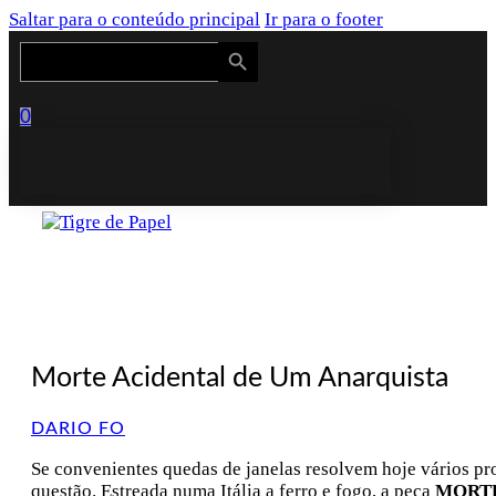
Saltar para o conteúdo principal
Ir para o footer
Search Button
Search
for:
0
Morte Acidental de Um Anarquista
DARIO FO
Se convenientes quedas de janelas resolvem hoje vários pr
questão. Estreada numa Itália a ferro e fogo, a peça
MORTE