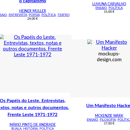
o capitalismo
LUHUNA CARVALHO
ENSAIO
,
POLÍTICA
HEINER MULLER
15,00
€
SAIO
,
ENTREVISTA
,
POESIA
,
POLÍTICA
,
TEATRO
24,00
€
mockups-
design.com
Os Papéis do Leste. Entrevistas,
Um Manifesto Hacke
extos, notas e outros documentos.
Frente Leste 1971-1972
MCKENZIE WARK
ENSAIO
,
FILOSOFIA
,
POLÍTIC
17,00
€
MÁRIO PINTO DE ANDRADE
BUALA
,
HISTÓRIA
,
POLÍTICA