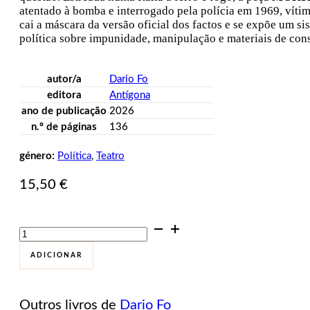
atentado à bomba e interrogado pela polícia em 1969, víti
cai a máscara da versão oficial dos factos e se expõe um 
política sobre impunidade, manipulação e materiais de con
autor/a
Dario Fo
editora
Antígona
ano de publicação
2026
n.º de páginas
136
género:
Política
,
Teatro
15,50
€
Quantidade
de
Morte
ADICIONAR
Acidental
de
Um
Outros livros de
Dario Fo
Anarquista