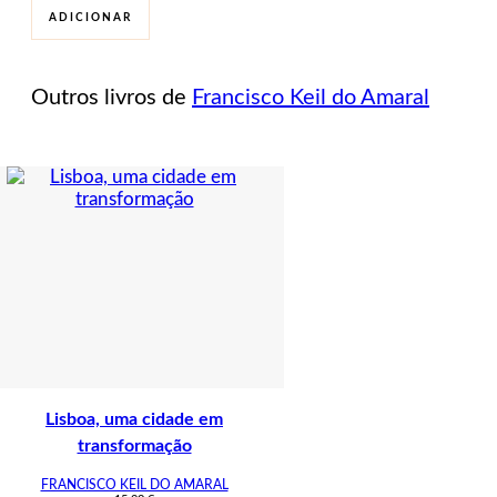
Sobre
ADICIONAR
a
ganância,
o
Outros livros de
Francisco Keil do Amaral
amor
e
outros
materiais
de
construção
Lisboa, uma cidade em
transformação
FRANCISCO KEIL DO AMARAL