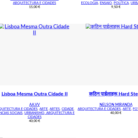
ARQUITECTURA E CIDADES
ECOLOGIA
,
ENSAIO
,
POLÍTICA
,
URB
15,00
€
9,50
€
Lisboa Mesma Outra Cidade II
कठिन पाईलाहरू Hard St
AA.VV
NELSON MIRANDA
QUITECTURA E CIDADES
,
ARTE
,
ARTES
,
CIDADE
,
ARQUITECTURA E CIDADES
,
ARTE
,
FO
NCIAS SOCIAIS
,
URBANISMO, ARQUITECTURA E
40,00
€
CIDADES
40,00
€