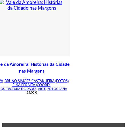
le da Amoreira: Histórias da Cidade
nas Margens
VV
,
BRUNO SIMÕES CASTANHEIRA (FOTOS)
,
ELSA PERALTA (COORD.)
RQUITECTURA E CIDADES
,
ARTE
,
FOTOGRAFIA
25,00
€