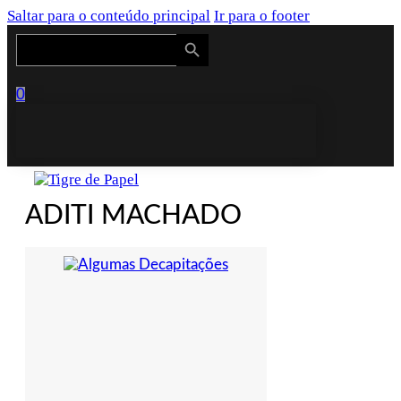
Saltar para o conteúdo principal
Ir para o footer
Search Button
Search
for:
0
ADITI MACHADO