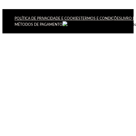
POLÍTICA DE PRIVACIDADE E COOKIES
TERMOS E CONDIÇÕES
LIVRO 
MÉTODOS DE PAGAMENTO