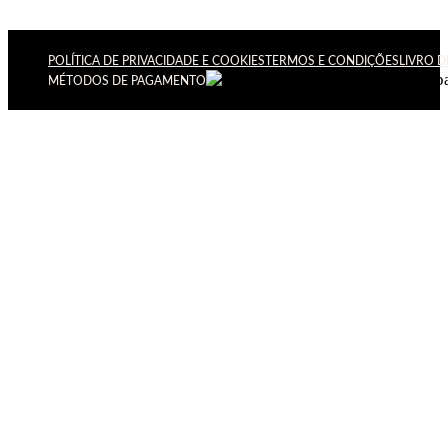
POLÍTICA DE PRIVACIDADE E COOKIES
TERMOS E CONDIÇÕES
LIVRO 
MÉTODOS DE PAGAMENTO