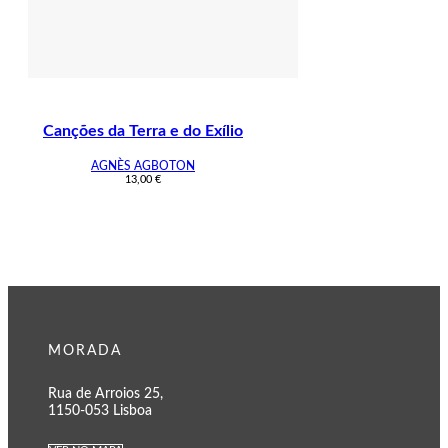
Canções da Terra e do Exílio
AGNÈS AGBOTON
13,00
€
MORADA
Rua de Arroios 25,
1150-053 Lisboa