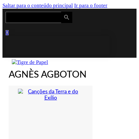
Saltar para o conteúdo principal
Ir para o footer
Search Button
Search
for:
0
AGNÈS AGBOTON