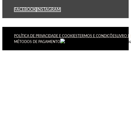
FACEBOOK
INSTAGRAM
POLÍTICA DE PRIVACIDADE E COOKIES
TERMOS E CONDIÇÕES
LIVRO 
MÉTODOS DE PAGAMENTO