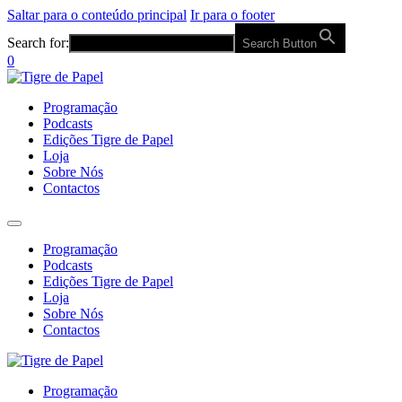
Saltar para o conteúdo principal
Ir para o footer
Search for:
Search Button
0
Programação
Podcasts
Edições Tigre de Papel
Loja
Sobre Nós
Contactos
Programação
Podcasts
Edições Tigre de Papel
Loja
Sobre Nós
Contactos
Programação