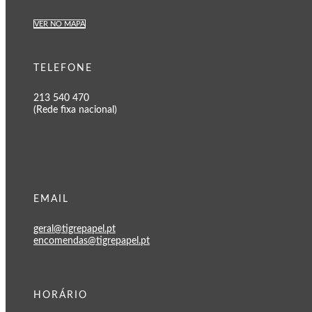
VER NO MAPA
TELEFONE
213 540 470
(Rede fixa nacional)
EMAIL
geral@tigrepapel.pt
encomendas@tigrepapel.pt
HORÁRIO