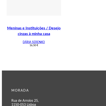
Meninas e Instituições / Desejo
cinzas à minha casa
DÁRIA SERENKO
16,50
€
MORADA
Rua de Arroios 25,
1150-053 Lisboa