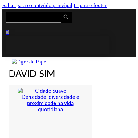
Saltar para o conteúdo principal
Ir para o footer
Search Button
Search
for:
0
DAVID SIM