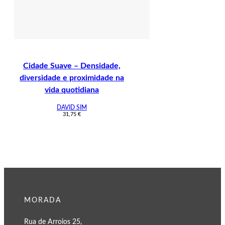
Cidade Suave – Densidade,
diversidade e proximidade na
vida quotidiana
DAVID SIM
31,75
€
MORADA
Rua de Arroios 25,