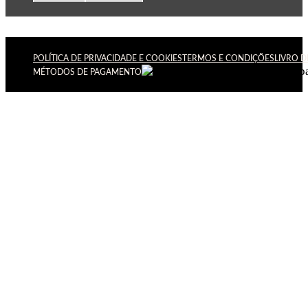
POLÍTICA DE PRIVACIDADE E COOKIES
TERMOS E CONDIÇÕES
LIVRO 
MÉTODOS DE PAGAMENTO