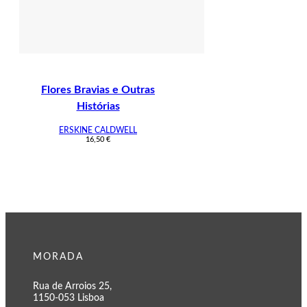
Flores Bravias e Outras
Histórias
ERSKINE CALDWELL
16,50
€
MORADA
Rua de Arroios 25,
1150-053 Lisboa