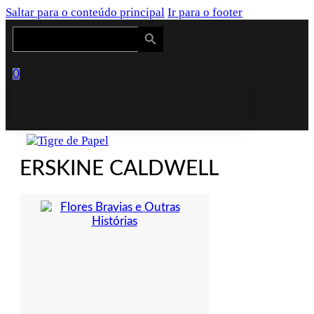
Saltar para o conteúdo principal
Ir para o footer
Search Button
Search
for:
0
ERSKINE CALDWELL