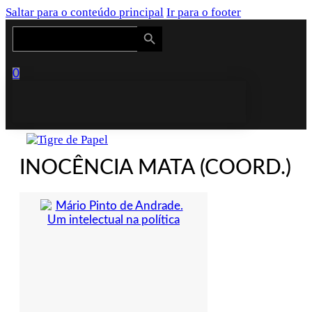
Saltar para o conteúdo principal
Ir para o footer
Search Button
Search
for:
0
INOCÊNCIA MATA (COORD.)