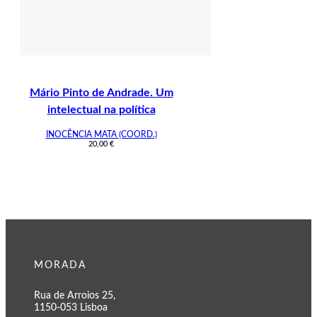
Mário Pinto de Andrade. Um
intelectual na política
INOCÊNCIA MATA (COORD.)
20,00
€
MORADA
Rua de Arroios 25,
1150-053 Lisboa