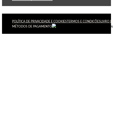
POLÍTICA DE PRIVACIDADE E COOKIES
TERMOS E CONDIÇÕES
LIVRO 
MÉTODOS DE PAGAMENTO