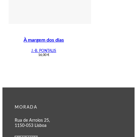
À margem dos dias
J.-B. PONTALIS
16,00
€
MORADA
Rua de Arroios 25,
1150-053 Lisboa