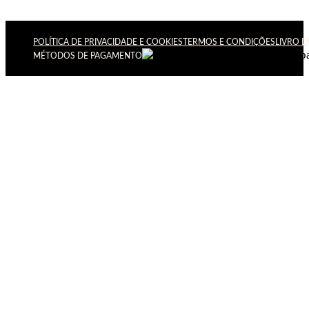
POLÍTICA DE PRIVACIDADE E COOKIES
TERMOS E CONDIÇÕES
LIVRO 
MÉTODOS DE PAGAMENTO