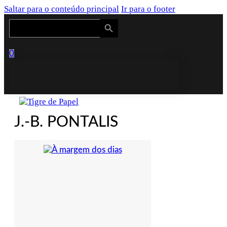
Saltar para o conteúdo principal
Ir para o footer
Search Button
Search
for:
0
J.-B. PONTALIS