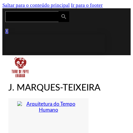
Saltar para o conteúdo principal
Ir para o footer
Search Button
Search
for:
0
J. MARQUES-TEIXEIRA