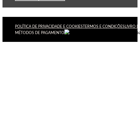
POLÍTICA DE PRIVACIDADE E COOKIES
TERMOS E CONDIÇÕES
LIVRO 
MÉTODOS DE PAGAMENTO