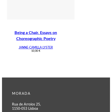
Being a Chair. Essays on
Choreographic Poetry
JANNE-CAMILLA LYSTER
10,00
€
MORADA
Rua de Arroios 25,
1150-053 Lisboa