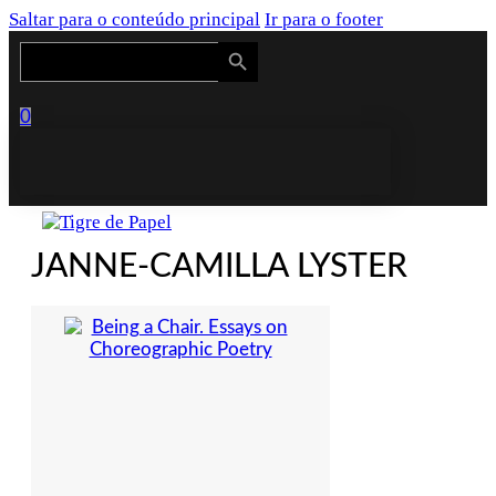
Saltar para o conteúdo principal
Ir para o footer
Search Button
Search
for:
0
JANNE-CAMILLA LYSTER