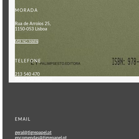
MORADA
Rua de Arroios 25,
1150-053 Lisboa
VER NO MAPA
TELEFONE
213 540 470
(Rede fixa nacional)
EMAIL
geral@tigrepapel.pt
encomendas@tigrepapel.pt