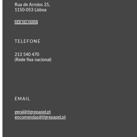
Rua de Arroios 25,
1150-053 Lisboa
VER NO MAPA
TELEFONE
213 540 470
(Rede fixa nacional)
EMAIL
geral@tigrepapel.pt
encomendas@tigrepapel.pt