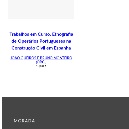
Trabalhos em Curso. Etnografia
de Operários Portugueses na
Construção Civil em Espanha
JOÃO QUEIRÓS E BRUNO MONTEIRO
(ORG.)
10,00
€
MORADA