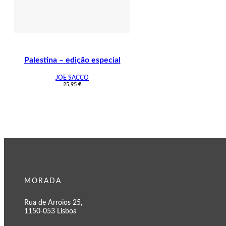
Palestina – edição especial
JOE SACCO
25,95
€
MORADA
Rua de Arroios 25,
1150-053 Lisboa