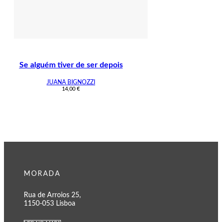
Se alguém tiver de ser depois
JUANA BIGNOZZI
14,00
€
MORADA
Rua de Arroios 25,
1150-053 Lisboa