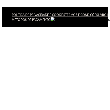
POLÍTICA DE PRIVACIDADE E COOKIES
TERMOS E CONDIÇÕES
LIVRO 
MÉTODOS DE PAGAMENTO