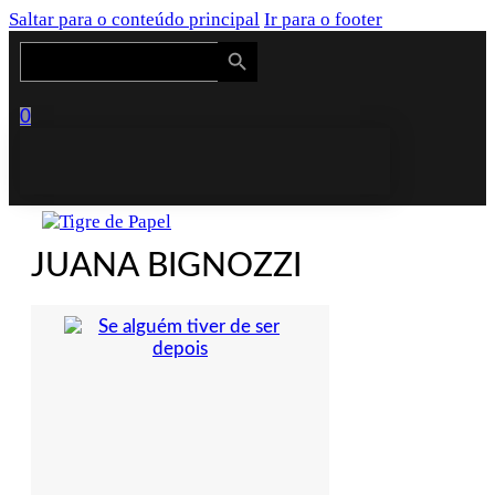
Saltar para o conteúdo principal
Ir para o footer
Search Button
Search
for:
0
JUANA BIGNOZZI