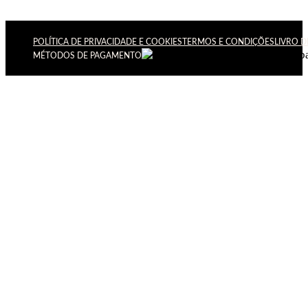
POLÍTICA DE PRIVACIDADE E COOKIES
TERMOS E CONDIÇÕES
LIVRO 
MÉTODOS DE PAGAMENTO