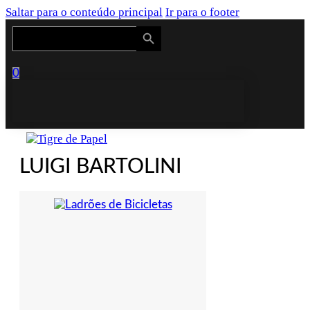
Saltar para o conteúdo principal
Ir para o footer
Search Button
Search
for:
0
LUIGI BARTOLINI