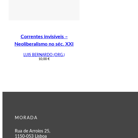
Correntes invisíveis –
Neoliberalismo no séc. XXI
LUIS BERNARDO (ORG.)
10,00
€
MORADA
Rua de Arroios 25,
1150-053 Lisboa