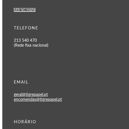
VER NO MAPA
TELEFONE
213 540 470
(Rede fixa nacional)
EMAIL
geral@tigrepapel.pt
encomendas@tigrepapel.pt
HORÁRIO