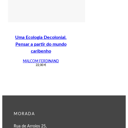
Uma Ecologia Decolonial.
Pensar a partir do mundo
caribenho
MALCOM FERDINAND
22,00
€
MORADA
Rua de Arroios 25,