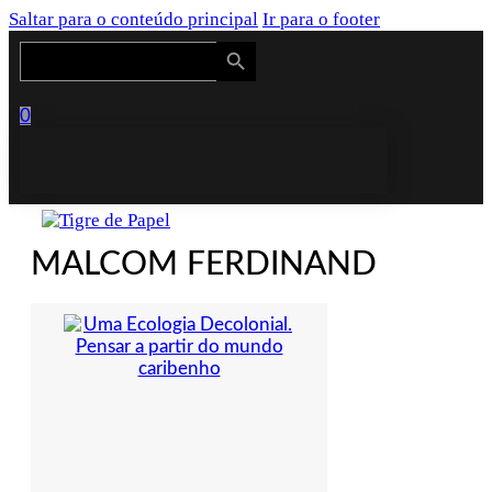
Saltar para o conteúdo principal
Ir para o footer
Search Button
Search
for:
0
MALCOM FERDINAND