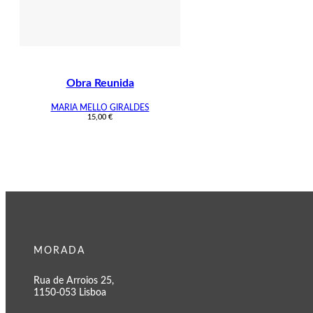
Obra Reunida
MARIA MELLO GIRALDES
15,00
€
MORADA
Rua de Arroios 25,
1150-053 Lisboa