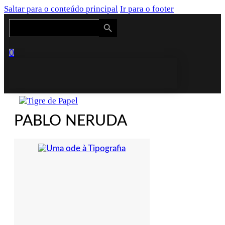
Saltar para o conteúdo principal
Ir para o footer
Search Button
Search
for:
0
PABLO NERUDA