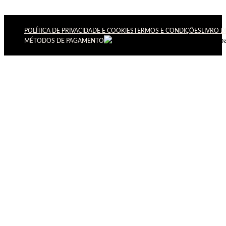
POLÍTICA DE PRIVACIDADE E COOKIES
TERMOS E CONDIÇÕES
LIVRO 
MÉTODOS DE PAGAMENTO