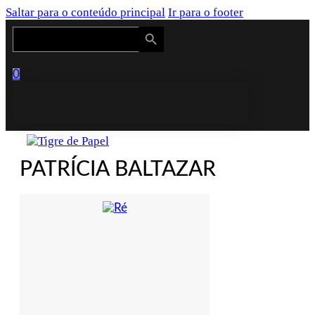
Saltar para o conteúdo principal
Ir para o footer
Search Button
Search
for:
0
PATRÍCIA BALTAZAR