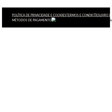
POLÍTICA DE PRIVACIDADE E COOKIES
TERMOS E CONDIÇÕES
LIVRO 
MÉTODOS DE PAGAMENTO