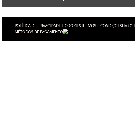
POLÍTICA DE PRIVACIDADE E COOKIES
TERMOS E CONDIÇÕES
LIVRO 
MÉTODOS DE PAGAMENTO