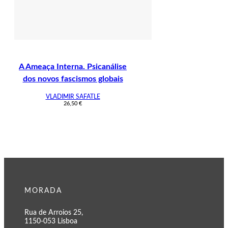
A Ameaça Interna. Psicanálise
dos novos fascismos globais
VLADIMIR SAFATLE
26,50
€
MORADA
Rua de Arroios 25,
1150-053 Lisboa