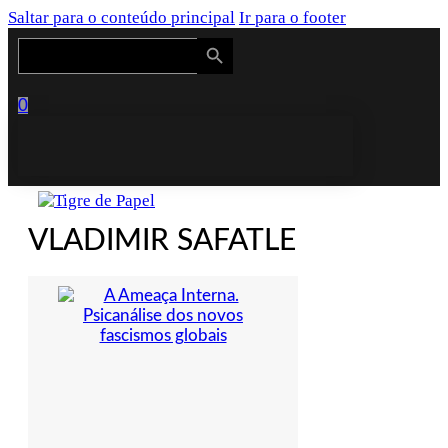
Saltar para o conteúdo principal
Ir para o footer
Search Button
Search
for:
0
VLADIMIR SAFATLE