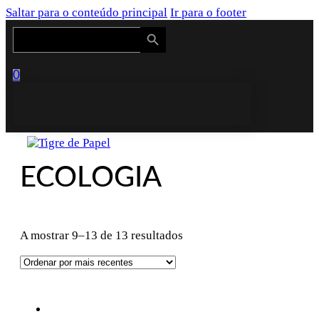
Saltar para o conteúdo principal
Ir para o footer
Search Button
Search
for:
0
ECOLOGIA
Ordenado
A mostrar 9–13 de 13 resultados
por
mais
recentes