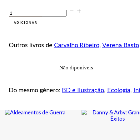
Quantidade
de
Aves
ADICIONAR
–
mini
guia
Outros livros de
Carvalho Ribeiro
,
Verena Basto
com
poesia
Não diponíveis
Do mesmo género:
BD e Ilustração
,
Ecologia
,
In