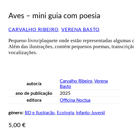
Aves – mini guia com poesia
CARVALHO RIBEIRO
,
VERENA BASTO
Pequeno livro/plaquete onde estão representadas algumas d
Além das ilustrações, contém pequenos poemas, transcriçã
vocalizações.
Carvalho Ribeiro
,
Verena
autor/a
Basto
ano de publicação
2025
editora
Officina Noctua
género:
BD e Ilustração
,
Ecologia
,
Infanto-Juvenil
5,00
€