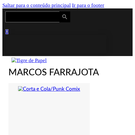
Saltar para o conteúdo principal
Ir para o footer
Search Button
Search
for:
0
MARCOS FARRAJOTA