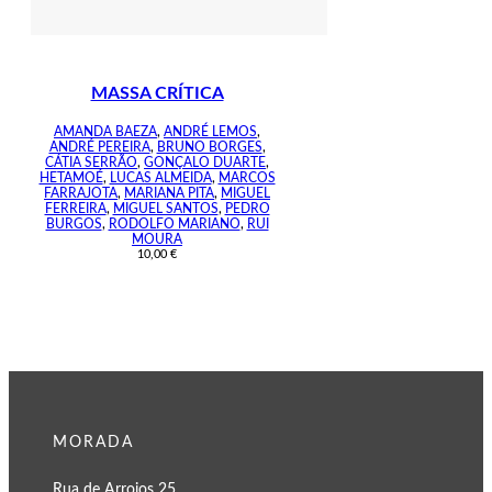
MASSA CRÍTICA
AMANDA BAEZA
,
ANDRÉ LEMOS
,
ANDRÉ PEREIRA
,
BRUNO BORGES
,
CÁTIA SERRÃO
,
GONÇALO DUARTE
,
HETAMOÉ
,
LUCAS ALMEIDA
,
MARCOS
FARRAJOTA
,
MARIANA PITA
,
MIGUEL
FERREIRA
,
MIGUEL SANTOS
,
PEDRO
BURGOS
,
RODOLFO MARIANO
,
RUI
MOURA
10,00
€
MORADA
Rua de Arroios 25,