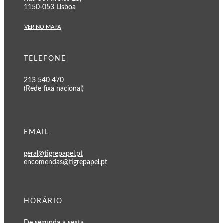
1150-053 Lisboa
VER NO MAPA
TELEFONE
213 540 470
(Rede fixa nacional)
EMAIL
geral@tigrepapel.pt
encomendas@tigrepapel.pt
HORÁRIO
De segunda a sexta