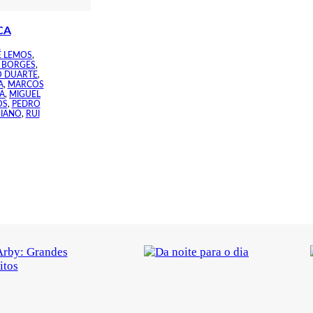
CA
 LEMOS
,
 BORGES
,
 DUARTE
,
A
,
MARCOS
TA
,
MIGUEL
OS
,
PEDRO
IANO
,
RUI