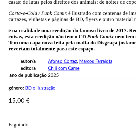
casas; de lutas pelos direitos dos animais; de noites de co
Corta-e-Cola / Punk Comix
é ilustrado com centenas de ima
cartazes, vinhetas e páginas de BD, flyers e outro material 
é na realidade uma reedição do famoso livro de 2017. Re
coisas, esta reedição não tem o CD
Punk Comix
nem tem o
Tem uma capa nova feita pela malta do Disgraça justament
revertam totalmente para este espaço.
autor/a
Afonso Cortez
,
Marcos Farrajota
editora
Chili com Carne
ano de publicação
2025
género:
BD e Ilustração
15,00
€
Esgotado