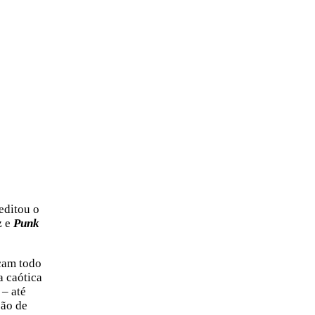
editou o
z
e
Punk
ecam todo
a caótica
 – até
ção de