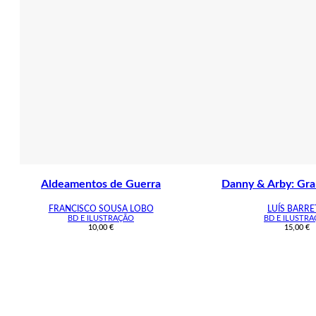
Aldeamentos de Guerra
Danny & Arby: Gra
FRANCISCO SOUSA LOBO
LUÍS BARR
BD E ILUSTRAÇÃO
BD E ILUSTR
10,00
€
15,00
€