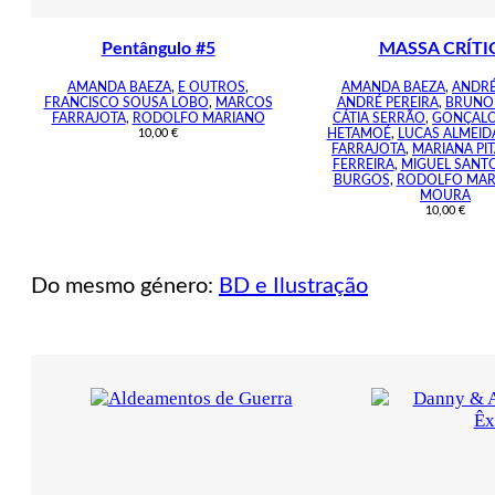
Pentângulo #5
MASSA CRÍTI
AMANDA BAEZA
,
E OUTROS
,
AMANDA BAEZA
,
ANDRÉ
FRANCISCO SOUSA LOBO
,
MARCOS
ANDRÉ PEREIRA
,
BRUNO
FARRAJOTA
,
RODOLFO MARIANO
CÁTIA SERRÃO
,
GONÇALO
10,00
€
HETAMOÉ
,
LUCAS ALMEID
FARRAJOTA
,
MARIANA PI
FERREIRA
,
MIGUEL SANT
BURGOS
,
RODOLFO MAR
MOURA
10,00
€
Do mesmo género:
BD e Ilustração