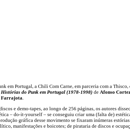
nk em Portugal, a Chili Com Carne, em parceria com a Thisco, 
e Histórias do Punk em Portugal (1978-1998)
de
Afonso Corte
 Farrajota
.
 discos e demo-tapes, ao longo de 256 páginas, os autores diss
ica – do-it-yourself – se conseguiu criar uma (falta de) estétic
produção gráfica desse movimento se fixaram inúmeras estórias
lítico, manifestações e boicotes; de pirataria de discos e ocupa