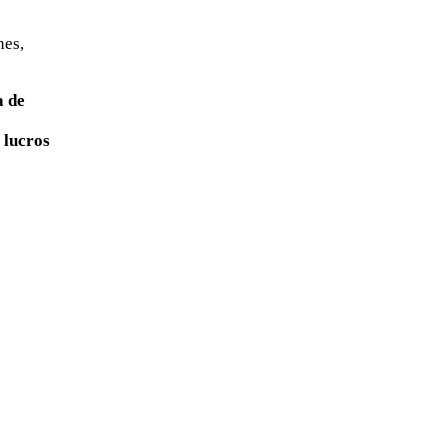
nes,
a de
 lucros