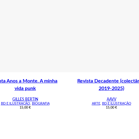
nta Anos a Monte. A minha
Revista Decadente (colectâ
vida punk
2019-2025)
GILLES BERTIN
AAVV
BD E ILUSTRAÇÃO
,
BIOGRAFIA
ARTE
,
BD E ILUSTRAÇÃO
15,00
€
15,00
€