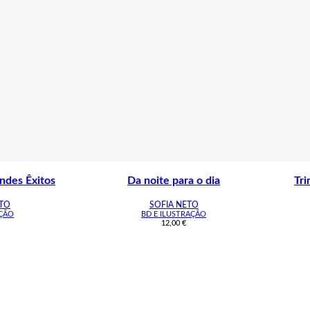
ndes Êxitos
Da noite para o dia
Tri
ETO
SOFIA NETO
AÇÃO
BD E ILUSTRAÇÃO
12,00
€