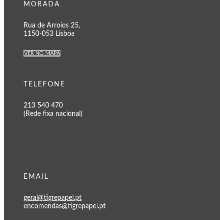
MORADA
Rua de Arroios 25,
1150-053 Lisboa
VER NO MAPA
TELEFONE
213 540 470
(Rede fixa nacional)
EMAIL
geral@tigrepapel.pt
encomendas@tigrepapel.pt