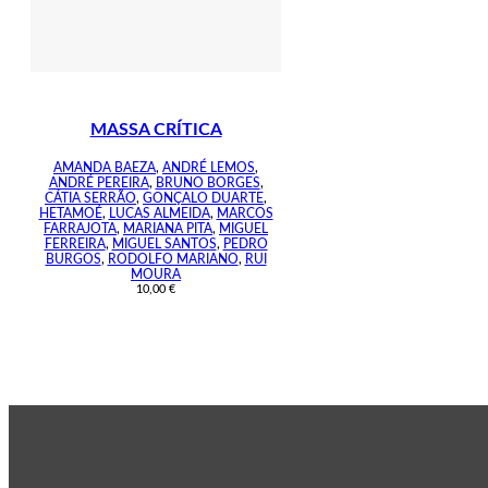
MASSA CRÍTICA
AMANDA BAEZA
,
ANDRÉ LEMOS
,
ANDRÉ PEREIRA
,
BRUNO BORGES
,
CÁTIA SERRÃO
,
GONÇALO DUARTE
,
HETAMOÉ
,
LUCAS ALMEIDA
,
MARCOS
FARRAJOTA
,
MARIANA PITA
,
MIGUEL
FERREIRA
,
MIGUEL SANTOS
,
PEDRO
BURGOS
,
RODOLFO MARIANO
,
RUI
MOURA
10,00
€