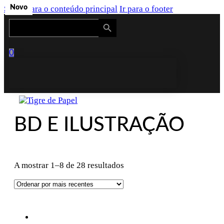
Saltar para o conteúdo principal
Novo
Novo
Novo
Novo
Novo
Novo
Ir para o footer
Search Button
Search
for:
0
BD E ILUSTRAÇÃO
Ordenado
A mostrar 1–8 de 28 resultados
por
mais
recentes