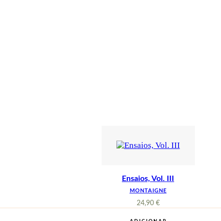
Ensaios, Vol. III
MONTAIGNE
24,90
€