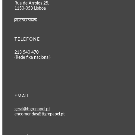
Rua de Arroios 25,
1150-053 Lisboa
VER NO MAPA
TELEFONE
213 540 470
(Rede fixa nacional)
EMAIL
geral@tigrepapel.pt
encomendas@tigrepapel.pt